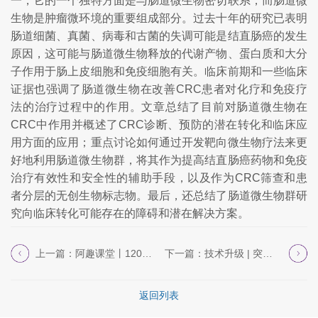
一，它的一个独特方面是与肠道微生物密切联系，而肠道微
生物是肿瘤微环境的重要组成部分。过去十年的研究已表明
肠道细菌、真菌、病毒和古菌的失调可能是结直肠癌的发生
原因，这可能与肠道微生物释放的代谢产物、蛋白质和大分
子作用于肠上皮细胞和免疫细胞有关。临床前期和一些临床
证据也强调了肠道微生物在改善CRC患者对化疗和免疫疗
法的治疗过程中的作用。文章总结了目前对肠道微生物在
CRC中作用并概述了CRC诊断、预防的潜在转化和临床应
用方面的应用；重点讨论如何通过开发靶向微生物疗法来更
好地利用肠道微生物群，将其作为提高结直肠癌药物和免疫
治疗有效性和安全性的辅助手段，以及作为CRC筛查和患
者分层的无创生物标志物。最后，还总结了肠道微生物群研
究向临床转化可能存在的障碍和潜在解决方案。
上一篇：阿趣课堂丨120min带您掌握SCI高分...
下一篇：技术升级 | 突破物种界限：蛋白冠-DI...
返回列表