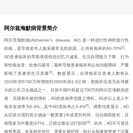
阿尔兹海默病背景简介
阿尔茨海默病(Alzheimer's disease, AD) 是一种进行性神经退行性
[1]
疾病，是导致老年人痴呆最常见的原因，占所有痴呆的60-70%
。
AD患者临床的早期表现包括记忆力减退、生活自理能力下降、行为
和性格改变、饮食问题等，最终导致患者痴呆和认知功能障碍，严重
[2]
影响了患者的生活质量
。数据显示，全球痴呆症患者人数将从
2019年的5740万例增加到2050年的1.5亿例，使痴呆症成为全球最
大的公共卫生挑战之一。目前中国约有超过700万的阿尔茨海默病患
者，且随着年龄的增长，AD的患病率也随之增长。65岁以上老人中
[3]
痴呆发病率为6.4%，其中AD患病率占4.4%
。调查结果显示，AD
从症状出现到首次确诊一般需要1年或更长时间，往往病程较长，且
[4]
病情多为中重度(67%)，已错过最佳治疗阶段
。此外，AD不可逆且
致残率高，有多种并发症，需要长期护理，给社会和家庭带来了沉重