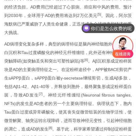
的经济负担。AD费用已经超过了心脏病、癌症和中风的费用。预计
[5]
到2030年，全球用于AD的费用将达到2万亿美元
。因此，阿尔茨
海默病已严重威胁了人类生命健康，正迅速成为全球健康和经济的重
你们是怎么收费的呢
大挑战。
AD病理变化复杂多样，典型的病理特征是脑内神经细胞外β淀粉样蛋
白沉积和Tau过度磷酸化的神经元纤维缠结，此外还有神经元丢失、
[6]
突触障碍(如突触丢失和突出可塑性缺陷)等
。Aβ沉积形成淀粉样斑
块是AD的主要病理特征之一。在淀粉样途径中，APP被BACE剪切产
生sAPPβ蛋白，sAPPβ蛋白被γ-secretase继续剪切，生成Aβ多肽，
包括Aβ1-42、Aβ1-40等，并释放到胞外，最终聚集形成淀粉样蛋白
[7]
斑，导致AD发生
。神经元纤维缠结(Neuronal ﬁbrous tangles,
NFTs)的发生是AD患者的另一个主要病理特征。病理状态下，胞内
Tau蛋白过度或异常磷酸化，使其丧失促微管组装的生物学活性，使
微管解聚、轴突运转出现障碍，进而导致神经元变性，引起神经细胞
[8]
的凋亡，造成AD的发生
。基于此，科学家希望通过抑制β淀粉样蛋