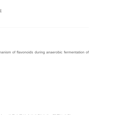
掘
hanism of flavonoids during anaerobic fermentation of