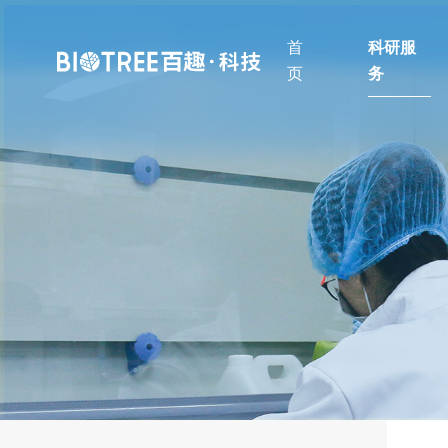
首
科研服
页
务