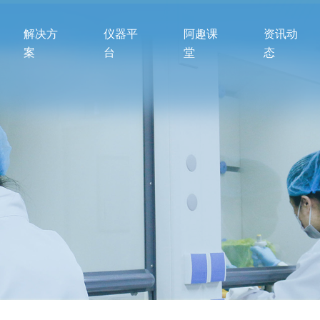
解决方
仪器平
阿趣课
资讯动
案
台
堂
态