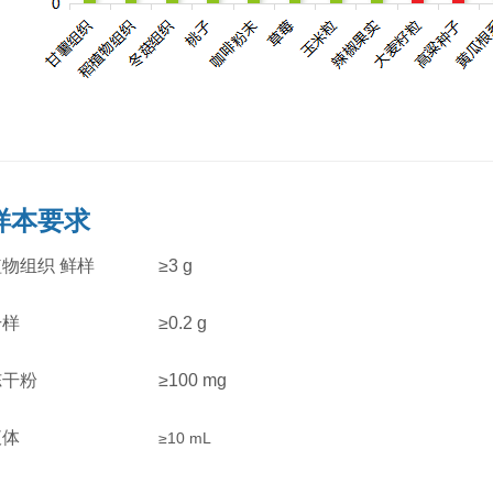
样本要求
植物组织 鲜样
≥3 g
干样
≥0.2 g
冻干粉
≥100 mg
液体
≥10 mL