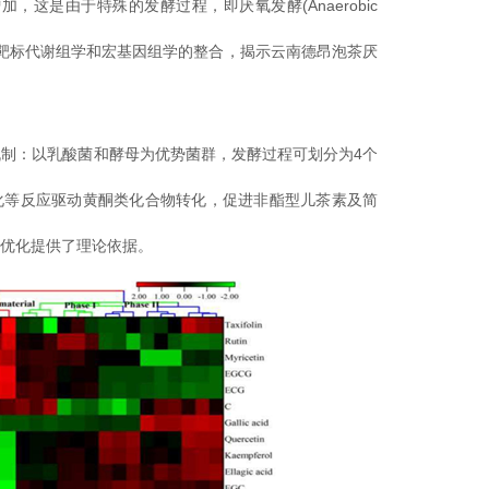
这是由于特殊的发酵过程，即厌氧发酵(Anaerobic
通过广泛靶标代谢组学和宏基因组学的整合，揭示云南德昂泡茶厌
制：以乳酸菌和酵母为优势菌群，发酵过程可划分为4个
化等反应驱动黄酮类化合物转化，促进非酯型儿茶素及简
艺优化提供了理论依据。