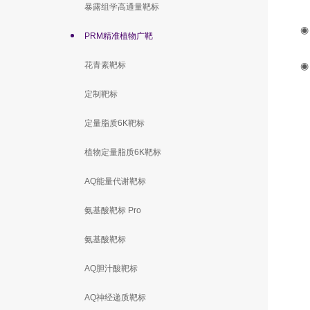
暴露组学高通量靶标
PRM精准植物广靶
花青素靶标
定制靶标
定量脂质6K靶标
植物定量脂质6K靶标
AQ能量代谢靶标
氨基酸靶标 Pro
氨基酸靶标
AQ胆汁酸靶标
AQ神经递质靶标