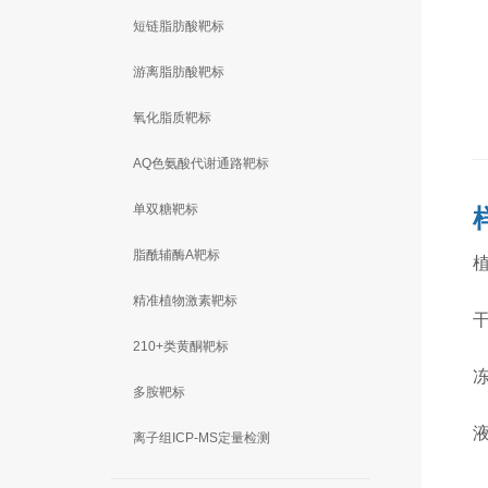
短链脂肪酸靶标
游离脂肪酸靶标
氧化脂质靶标
AQ色氨酸代谢通路靶标
单双糖靶标
脂酰辅酶A靶标
精准植物激素靶标
210+类黄酮靶标
多胺靶标
离子组ICP-MS定量检测