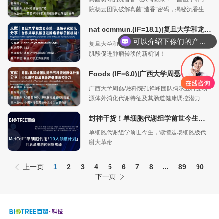
院杨云团队破解真菌“造香”密码，揭秘沉香生物
合成的动态调控机制
nat commun.(IF=18.1)|复旦大学和龙岩市第一医院研究团队合作揭示肌酸促进肿瘤转移的新机制！
可以介绍下你们的产品么
复旦大学和龙岩市第一医院研究团队合作揭示
肌酸促进肿瘤转移的新机制！
Foods (IF=6.0)|广西大学周磊/热科院孔祥峰团队揭示五种淀粉源体外消化代谢特征及其肠道健康调控潜力
广西大学周磊/热科院孔祥峰团队揭示五种淀粉
源体外消化代谢特征及其肠道健康调控潜力
封神干货！单细胞代谢组学前世今生，读懂这场细胞级代谢大革命
单细胞代谢组学前世今生，读懂这场细胞级代
谢大革命
上一页
1
2
3
4
5
6
7
8
...
89
90
下一页