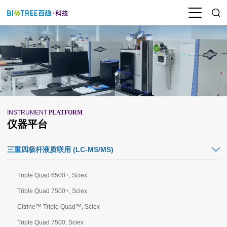
INSTRUMENT
PLATFORM
仪器平台
三重四极杆液质联用 (LC-MS/MS)
Triple Quad 6500+, Sciex
Triple Quad 7500+, Sciex
Citrine™ Triple Quad™, Sciex
Triple Quad 7500, Sciex