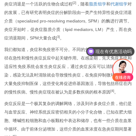
[2]
炎症消退是一个活跃的生物合成过程
，随着
脂质组学
和
代谢组学
对
的发展，已有研究表明炎症的分解阶段由一类产生特异性促炎症消退
介质（specialized pro-resolving mediators, SPM）的酶进行调节。
炎症开始时，促炎症脂质介质（lipid mediators, LM）产生，而在炎
3]
症消退期间，SPM大量合成[
。
我们都知道，炎症和免疫密不可分。不同的免疫细胞群和免疫调节途
现在有优惠活动吗
可以介绍下你们的产品么
径在急性和慢性炎症反应中起关键作用。在感染期，先天免疫系统和
适应性免疫系统会发生炎症反应，通过炎症反应可以清除大多数感
染，感染无法及时清除就会导致慢性炎症，在免疫抑制微环境中存在
大量免疫抑制医保，这些变化将促进癌基因激活，导致包括癌症在内
[4]
的慢性疾病。慢性炎症现在被认为是多数疾病的根本原因
。
炎症反应是一个极其复杂的调解网络，涉及到许多炎症介质，他们是
与血管反应、神经系统反应密切相关的小分子化合物，已知在肥大细
胞、嗜碱性粒细胞和血小板颗粒中表达和储存，也有一些介质在血浆
中循环。由于前体分泌增加，这些介质的血浆浓度在急炎症期间显著