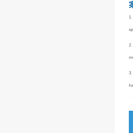
1
sp
2.
m
3.
h