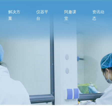
解决方
仪器平
阿趣课
资讯动
案
台
堂
态