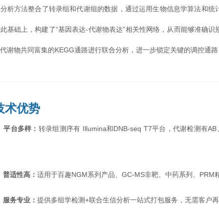
该分析方法整合了转录组和代谢组的数据，通过运用生物信息学算法和统
在此基础上，构建了“基因表达-代谢物表达”相关性网络，从而能够准确
和代谢物共同富集的KEGG通路进行联合分析，进一步锁定关键的调控通
技术优势
◉
平台多样：
转录组测序有 Illumina和DNB-seq T7平台，代谢检测有
求
◉
普适性高：
适用于百趣NGM系列产品、GC-MS非靶、中药系列、PR
◉
服务专业：
提供多组学检测+联合生信分析一站式打包服务，无需客户