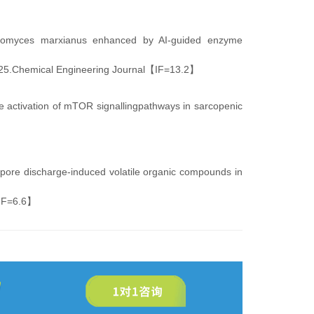
veromyces marxianus enhanced by AI-guided enzyme
n.2025.Chemical Engineering Journal【IF=13.2】
e activation of mTOR signallingpathways in sarcopenic
pore discharge-induced volatile organic compounds in
【IF=6.6】