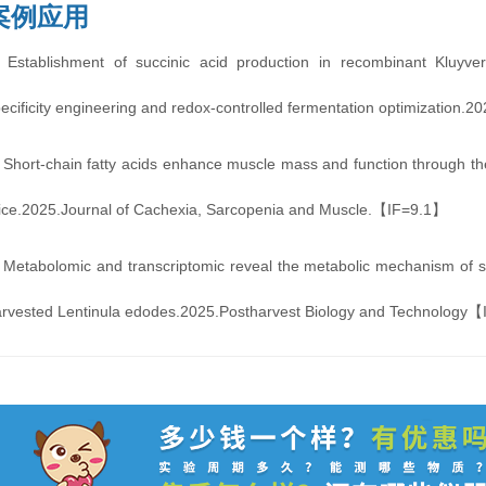
案例应用
. Establishment of succinic acid production in recombinant Kluy
ecificity engineering and redox-controlled fermentation optimizatio
 Short-chain fatty acids enhance muscle mass and function through th
ice.2025.Journal of Cachexia, Sarcopenia and Muscle.【IF=9.1】
 Metabolomic and transcriptomic reveal the metabolic mechanism of s
arvested Lentinula edodes.2025.Postharvest Biology and Technology