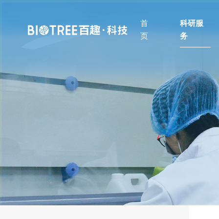
首
科研服
页
务