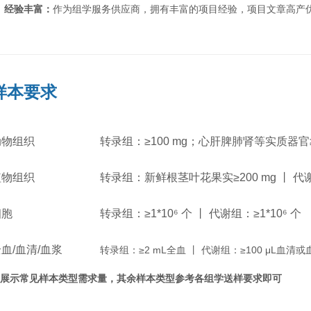
◉
经验丰富：
作为组学服务供应商，拥有丰富的项目经验，项目文章高产
样本要求
动物
组织
转录组：≥100 mg；心肝脾肺肾等实质器官≥3
植物组织
转录组：新鲜根茎叶花果实≥200 mg
丨
代
细胞
转录组：
≥1*10⁶ 个
丨
代谢组：
≥1*10⁶ 个
血/血清/血浆
转录组：
≥2 mL全血
丨
代谢组：
≥100 μL血清
仅展示常见样本类型需求量，其余样本类型参考各组学送样要求即可