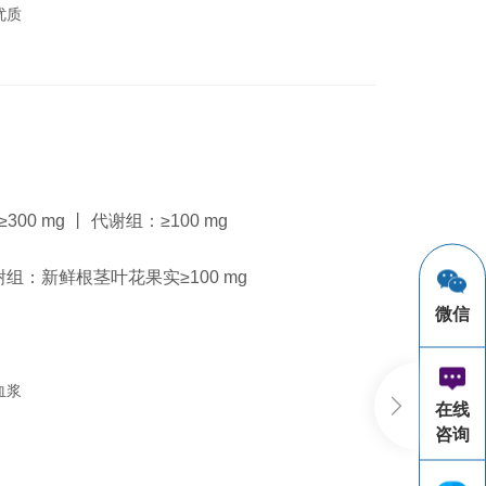
优质
00 mg 丨 代谢组：
≥100 mg
谢组：
新鲜根茎叶花果实≥100 mg
微信
或血浆
在线
咨询