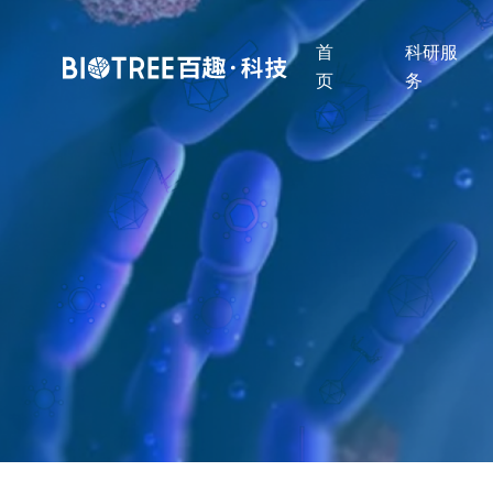
首
科研服
页
务