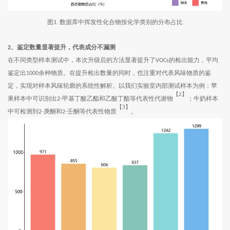
图
数据库中挥发性化合物按化学类别的分布占比
1.
2
、鉴定数量显著提升，代表成分不漏测
在不同类型样本测试中，本次升级后的方法显著提升了
的检出能力，平均
VOCs
鉴定出
余种物质。在提升检出数量的同时，也注重对代表风味物质的鉴
1000
定，实现对样本风味轮廓的系统性解析。以我们实验室内部测试样本为例：苹
【
】
2
果样本中可识别出
甲基丁酸乙酯和乙酸丁酯等代表性代谢物
；牛奶样本
2-
【3】
中可检测到
庚酮和
壬酮等代表性物质
。
2-
2-