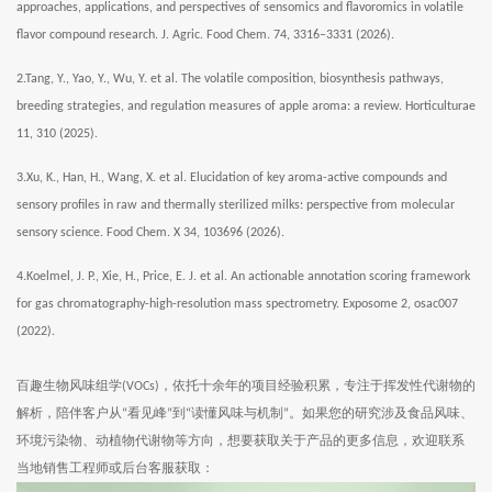
approaches, applications, and perspectives of sensomics and flavoromics in volatile
flavor compound research. J. Agric. Food Chem. 74, 3316–3331 (2026).
2.Tang, Y., Yao, Y., Wu, Y. et al. The volatile composition, biosynthesis pathways,
breeding strategies, and regulation measures of apple aroma: a review. Horticulturae
11, 310 (2025).
3.Xu, K., Han, H., Wang, X. et al. Elucidation of key aroma-active compounds and
sensory profiles in raw and thermally sterilized milks: perspective from molecular
sensory science. Food Chem. X 34, 103696 (2026).
4.Koelmel, J. P., Xie, H., Price, E. J. et al. An actionable annotation scoring framework
for gas chromatography-high-resolution mass spectrometry. Exposome 2, osac007
(2022).
百趣生物风味组学
，依托十余年的项目经验积累，专注于挥发性代谢物的
(VOCs)
解析，陪伴客户从
看见峰
到
读懂风味与机制
。如果您的研究涉及食品风味、
“
”
“
”
环境污染物、动植物代谢物等方向，想要获取关于产品的更多信息，欢迎联系
当地销售工程师或后台客服获取：