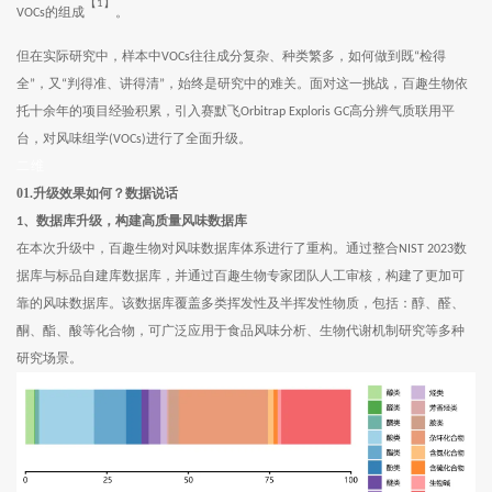
【
】
1
的组成
。
VOCs
但在实际研究中，样本中
往往成分复杂、种类繁多，如何做到既
检得
VOCs
“
全
，又
判得准、讲得清
，始终是研究中的难关。面对这一挑战，百趣生物依
”
“
”
托十余年的项目经验积累，引入赛默飞
高分辨气质联用平
Orbitrap Exploris GC
台，对风味组学
进行了全面升级。
(VOCs)
二维
01.
升级效果如何？数据说话
1
、数据库升级，构建高质量风味数据库
在本次升级中，百趣生物对风味数据库体系进行了重构。通过整合
数
NIST 2023
据库与标品自建库数据库，并通过百趣生物专家团队人工审核，构建了更加可
靠的风味数据库。该数据库覆盖多类挥发性及半挥发性物质，包括：醇、醛、
酮、酯、酸等化合物，可广泛应用于食品风味分析、生物代谢机制研究等多种
研究场景。