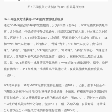
图
不同提取方法制备的
的差异代谢物
7.
SBSO
06.不同提取方法获得SBSO的挥发性物质组成
通过
鉴定出
种挥发性物质，分为
大类（图
）；
组物质种类最丰
GC-IMS
24
8
8A
SCFE
富，含
蒎烯、柠檬烯等特有优势成分，
组以乙酸丁酯为主，
组以
羟
β-
SE
MWSE
1-
基
丙酮为主，
组则富集
戊烯醛、甲苯等氧化相关成分（图
）；
-2-
SPFE
(E)-2-
8B
SE
和
组气味较单一，以
醚味
、
甜味
为主，
组气味复杂，含
辛辣
MWSE
“
”
“
”
SPFE
“
味
、
果香
、
脂肪味
；
组以
甜味
、
草本味
、
果香
为核心，气味更清
”
“
”
“
”
SCFE
“
”
“
”
“
”
新宜人，体现其对香气成分的高效保留（图
）。
和
组以酯类占比最
8C
SE
SCFE
高，其中
组萜类占比显著高于其他组；
和
组以酮类、酯类、杂环
SCFE
MWSE
SPFE
化合物为主，
组醛类占比明显高于其他方法，反映其脂质氧化程度较高
SPFE
（图
）。
9
结果表明，
与
组挥发性特征相似（图
）。乙酸丁酯和
羟基
PCA
SE
MWSE
10A
1-
-2-
丙酮是区分
与
的关键成分；
蒎烯、柠檬烯等是
组的特
SE/MWSE
SCFE/SPFE
β-
SCFE
征贡献成分，
庚烯醛是
组的标志性成分（图
）。通过
筛选
(E)-2-
SPFE
10B-C
VIP>1
出
种关键差异挥发性化合物，包括
丁二酮、乙酸乙酯、
蒎烯等，这些成
7
2,3-
β-
分可作为区分不同提取方法的特异性标志物（图
）。
10D-F