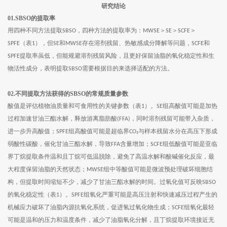
研究结论
01.SBSO的提取率
用四种不同方法提取
，四种方法的提取率为：
＞
＞
＞
SBSO
MWSE
SE
SCFE
（表
），但
和
存在溶剂残留、热敏感成分降解等问题，
和
SPFE
1
SE
MWSE
SCFE
提取率虽低，但能规避溶剂残留风险，且更好保留油脂的氧化稳定性和生
SPFE
物活性成分，表明提取
需要根据目的来选择适配的方法。
SBSO
02.不同提取方法获得的SBSO的常规质量参数
酸值是评估植物油质量和可食用性的关键参数（表
）。
组高酸值可能是加热
1
SE
过程加速甘油三酯水解，释放游离脂肪酸
，同时溶剂残留可能带入杂质，
(FFA)
进一步升高酸值；
组高酸值可能是超临界
与样本残留水分在高压下形成
SPFE
CO₂
弱酸性碳酸，催化甘油三酯水解，导致
含量增加；
组低酸值可能是亚临
FFA
SCFE
界丁烷提取条件温和且丁烷可低温脱除，避免了高温水解和酸碱催化反应，最
大程度保留油脂的天然状态；
组中等酸值可能是微波预处理破坏细胞结
MWSE
构，但提取时间缩短不少，减少了甘油三酯水解的时间。过氧化值可反映
SBSO
的氧化稳定性（表
）。
组氧化严重可能是高压注射和快速减压过程产生的
1
SPFE
机械应力破坏了油脂内源抗氧化系统，促进氢过氧化物生成；
组氧化最轻
SCFE
可能是温和的压力和温度条件，减少了油脂氧化分解，且丁烷提取环境接近无