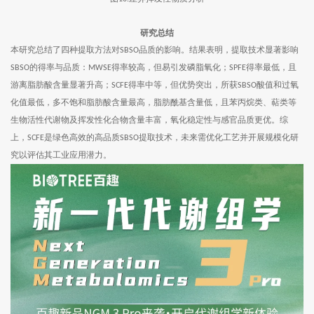
研究总结
本研究总结了四种提取方法对
品质的影响。结果表明，提取技术显著影响
SBSO
的得率与品质：
得率较高，但易引发磷脂氧化；
得率最低，且
SBSO
MWSE
SPFE
游离脂肪酸含量显著升高；
得率中等，但优势突出，所获
酸值和过氧
SCFE
SBSO
化值最低，多不饱和脂肪酸含量最高，脂肪酰基含量低，且苯丙烷类、萜类等
生物活性代谢物及挥发性化合物含量丰富，氧化稳定性与感官品质更优。综
上，
是绿色高效的高品质
提取技术，未来需优化工艺并开展规模化研
SCFE
SBSO
究以评估其工业应用潜力。