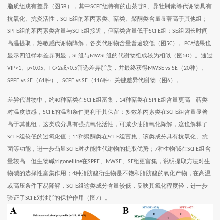
脂质组成有差异（图
），其中
组特有的山茶苷
、异牡荆素等代谢物具有
5B
SCFE
B
抗氧化、抗炎活性，
组的苯丙素类、萜类、聚酮类含量显著高于其他组；
SCFE
组的苯丙素类含量与
组接近，但萜类含量低于
组；
组因长时间
SPFE
SCFE
SCFE
SE
高温提取，热敏感代谢物降解，各类代谢物含量普遍较低（图
）。
结果也
5C
PCA
显示四组样本差异明显，
组与
组的代谢物组成较为相似（图
）。通过
SE
MWSE
5D
、
、
或
筛选差异脂质，并最终获得
（
种）、
VIP>1
p<0.05
FC>2
<0.5
MWSE vs SE
20
（
种）、
（
种）关键差异代谢物（图
）。
SPFE vs SE
61
SCFE vs SE
116
6
差异代谢物中，约
种萜类在
组富集，
种萜类在
组含量更高，萜类
40
SCFE
14
SPFE
对温度敏感，
的温和条件更利于其保留；多数苯丙素类在
组含量显著
SCFE
SCFE
高于其他组，这类成分具有强抗氧化活性，可减少油脂氧化降解，这也解释了
组较低的过氧化值；
种聚酮类在
组富集，该类成分具有抗氧化、抗
SCFE
11
SCFE
菌等功能，进一步凸显
对功能性代谢物的提取优势；
种生物碱在
组含
SCFE
7
SCFE
量较高，但生物碱
在
、
、
组更富集，说明提取方法对生
trigonelline
SPFE
MWSE
SE
物碱的选择性富集作用；
种脂肪酸衍生物是不饱和脂肪酸的氧化产物，在高温
4
或高压条件下易降解，
组这类成分含量较低，反映其氧化程度轻，进一步
SCFE
验证了
对油脂的保护作用（图
）。
SCFE
7