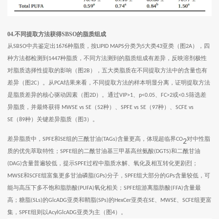
04.不同提取方法获得SBSO的脂质组成
从
中共鉴定出
种脂质，按
分类为
大类
亚类（图
），四
SBSO
1676
LIPID MAPS
5
43
2A
种方法都检测到
种脂质，不同方法测到的脂质组成有差异，反映溶剂极性
1447
对脂质选择性提取的影响（图
），五大类脂质在不同提取方法中的含量也有
2B
差异（图
）。从
结果来看，不同提取方法的样本明显分离，证明提取方法
2C
PCA
是脂质差异的核心驱动因素（图
）。通过
、
、
或
筛选差
2D
VIP>1
p<0.05
FC>2
<0.5
异脂质，并最终获得
（
种）、
（
种）、
MWSE vs SE
52
SPFE vs SE
97
SCFE vs
（
种）关键差异脂质（图
）。
SE
89
3
差异脂质中，
和
组的三酰甘油
含量更高，体现超临界
对中性脂
SPFE
SE
(TAGs)
CO
2
质的优先萃取特性；
组的二酰甘油基三甲基高丝氨酸
和二酰甘油
SPFE
(DGTS)
含量普遍较低，提示
过程中脂质水解、氧化及相互转化更剧烈；
(DAG)
SPFE
和
组富集更多甘油磷脂
分子，
组大部分的
含量较低，可
MWSE
SCFE
(GPs)
SPFE
GPs
能与高压下多不饱和脂肪酸
氧化相关；
组游离脂肪酸
含量最
(PUFA)
SPFE
(FFA)
高；糖脂
的
亚类和鞘脂
的
亚类在
、
、
组更富
(SLs)
GlcADG
(SPs)
HexCer
SE
MWSE
SCFE
集，
组则以
亚类为主（图
）。
SPFE
AcylGlcADG
4