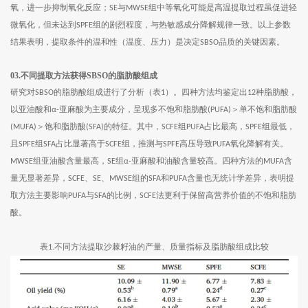
氧，进一步抑制氧化反应；
与
组中等氧化可能是高温提取过程虽促进轻
SE
MWSE
微氧化，但未达到
组的剧烈程度，与热敏感成分降解规律一致。以上参数
SPFE
结果表明，提取条件的温和性（温度、压力）是决定
品质的关键因素。
SBSO
03.不同提取方法获得SBSO的脂肪酸组成
研究对
的脂肪酸组成进行了分析（表
）。四种方法均鉴定出
种脂肪酸，
SBSO
1
12
以亚油酸和
亚麻酸为主要成分，呈现多不饱和脂肪酸
＞单不饱和脂肪酸
α-
(PUFA)
＞饱和脂肪酸
的特征。其中，
组
占比最高，
组最低，
(MUFA)
(SFA)
SCFE
PUFA
SPFE
且
组
占比显著高于
组，推测与
高压导致
氧化降解有关。
SPFE
SFA
SCFE
SPFE
PUFA
组亚油酸含量最高，
组
亚麻酸和油酸含量较高。四种方法的
含
MWSE
SE
α-
MUFA
量无显著差异，
、
、
组的
和
含量也无统计学差异，表明提
SCFE
SE
MWSE
SFA
PUFA
取方法主要影响
与
的比例，
法更利于保留高营养价值的不饱和脂肪
PUFA
SFA
SCFE
酸。
表
不同方法提取沙棘籽油的产量、质量指标及脂肪酸组成比较
1.