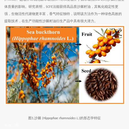
体质量的影响。研究表明，
法能获得高品质沙棘籽油，其氧化稳定性更
SCFE
强，生物活性代谢物更丰富，香气特征独特，说明该方法作为一种绿色高效的
提取技术，在生产功能性沙棘籽油衍生产品中具有很大潜力。
图
沙棘
的形态学特征
1.
(
Hippophae rhamnoides L.
)
长按二维