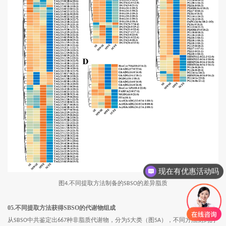
现在有优惠活动吗
图
不同提取方法制备的
的差异脂质
4.
SBSO
05.不同提取方法获得SBSO的代谢物组成
从
中共鉴定出
种非脂质代谢物，分为
大类（图
），不同方法测到的
SBSO
667
5
5A