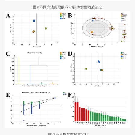
图
不同方法提取的
的挥发性物质占比
9.
SBSO
图
差异挥发性物质分析
10.