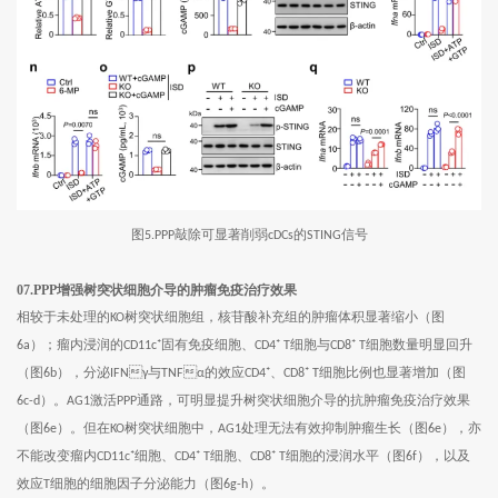
图
敲除可显著削弱
的
信号
5.PPP
cDCs
STING
07.PPP增强树突状细胞介导的肿瘤免疫治疗效果
相较于未处理的
树突状细胞组，核苷酸补充组的肿瘤体积显著缩小（图
KO
）；瘤内浸润的
固有免疫细胞、
细胞与
细胞数量明显回升
6a
CD11c⁺
CD4⁺ T
CD8⁺ T
（图
），分泌
与
的效应
、
细胞比例也显著增加（图
6b
IFNγ
TNFα
CD4⁺
CD8⁺ T
）。
激活
通路，可明显提升树突状细胞介导的抗肿瘤免疫治疗效果
6c-d
AG1
PPP
（图
）。但在
树突状细胞中，
处理无法有效抑制肿瘤生长（图
），亦
6e
KO
AG1
6e
不能改变瘤内
细胞、
细胞、
细胞的浸润水平（图
），以及
CD11c⁺
CD4⁺ T
CD8⁺ T
6f
效应
细胞的细胞因子分泌能力（图
）。
T
6g-h