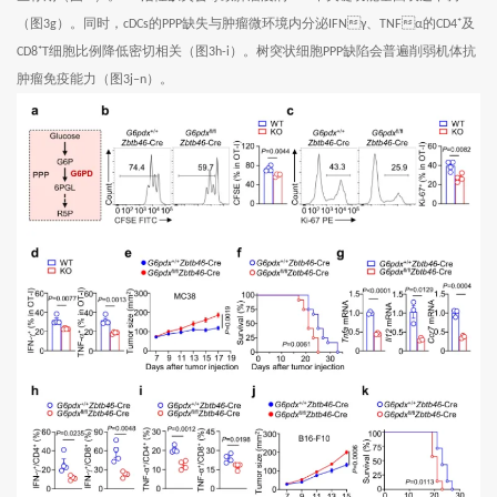
（图
）。同时，
的
缺失与肿瘤微环境内分泌
、
的
及
3g
cDCs
PPP
IFNγ
TNFα
CD4⁺
细胞比例降低密切相关（图
）。树突状细胞
缺陷会普遍削弱机体抗
CD8⁺T
3h-i
PPP
肿瘤免疫能力（图
）。
3j–n