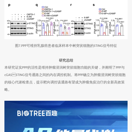
图
可维持乳腺癌患者临床样本中树突状细胞的
信号特征
7.PPP
STING
研究总结
本研究证实
的活性是维持肿瘤浸润树突状细胞功能的关键，并阐明了
与
PPP
PPP
信号通路之间的内在调控机制。将
确立为肿瘤浸润树突状细胞
cGASSTING
PPP
的核心代谢检查点，提示靶向调控该通路有望成为肿瘤免疫治疗的全新高效策
略。