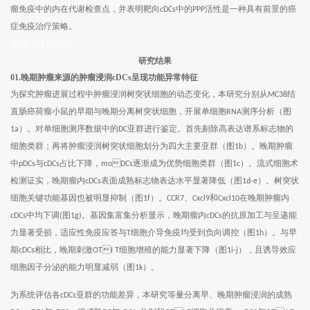
瘤免疫中的内在代谢检查点，并表明靶向
中的
活性是一种具有前景的癌
cDCs
PPP
症免疫治疗策略。
长按二维码识别
研究结果
01.晚期肿瘤来源的肿瘤浸润cDCs呈现功能异常特征
为探究肿瘤进展过程中肿瘤浸润树突状细胞的动态变化，本研究分别从
结
MC38
直肠癌荷瘤小鼠的早期与晚期分离树突状细胞，开展单细胞
测序分析（图
RNA
）。对单细胞测序数据中的
亚群进行鉴定。首先剔除高表达谱系标志物的
1a
DC
细胞类群；再将肿瘤浸润树突状细胞划分为四大主要亚群（图
）。晚期肿瘤
1b
中
与
占比下降，
逐渐成为优势细胞类群（图
）。流式细胞术
pDCs
cDCs
moDCs
1c
检测证实，晚期瘤内
表面成熟标志物表达水平显著降低（图
）。树突状
cDCs
1d-e
细胞关键功能基因也被明显抑制（图
）。
、
和
在晚期肿瘤内
1f
CCR7
Cxcl9
Cxcl10
中均下调
图
。基因集富集分析显示，晚期瘤内
的抗原加工与呈递能
cDCs
(
1g)
cDCs
力显著受损，适应性免疫应答与
细胞介导免疫均受到负向调控（图
）。与早
T
1h
期
相比，晚期刺激
细胞增殖的能力显著下降（图
），且诱导效应
cDCs
OTI T
1i-j
细胞因子分泌的能力明显减弱（图
）。
1k
为系统评估各
亚群的功能差异，本研究等量分离早、晚期肿瘤浸润的成熟
cDCs