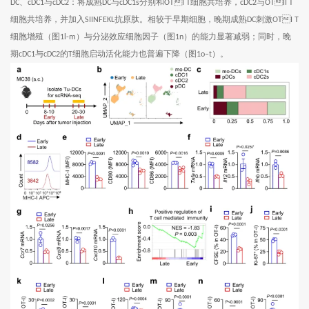
、
与
：将成熟
与
分别和
细胞共培养，
与
DC
cDC1
cDC2
DC
cDC1s
OTI T
cDC2
OTII T
细胞共培养，并加入
抗原肽。相较于早期细胞，晚期成熟
刺激
SIINFEKL
DC
OTI T
细胞增殖（图
）与分泌效应细胞因子（图
）的能力显著减弱；同时，晚
1l-m
1n
期
与
的
细胞启动活化能力也普遍下降（图
）。
cDC1
cDC2
T
1o–t