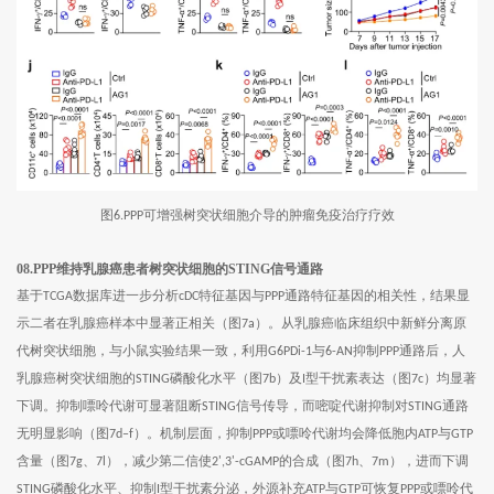
图
可增强树突状细胞介导的肿瘤免疫治疗疗效
6.PPP
08.PPP维持乳腺癌患者树突状细胞的STING信号通路
基于
数据库进一步分析
特征基因与
通路特征基因的相关性，结果显
TCGA
cDC
PPP
示二者在乳腺癌样本中显著正相关（图
）。从乳腺癌临床组织中新鲜分离原
7a
代树突状细胞，与小鼠实验结果一致，利用
与
抑制
通路后，人
G6PDi-1
6-AN
PPP
乳腺癌树突状细胞的
磷酸化水平（图
）及
型干扰素表达（图
）均显著
STING
7b
I
7c
下调。抑制嘌呤代谢可显著阻断
信号传导，而嘧啶代谢抑制对
通路
STING
STING
无明显影响（图
）。机制层面，抑制
或嘌呤代谢均会降低胞内
与
7d–f
PPP
ATP
GTP
含量（图
、
），减少第二信使
的合成（图
、
），进而下调
7g
7l
2',3'-cGAMP
7h
7m
磷酸化水平、抑制
型干扰素分泌，外源补充
与
可恢复
或嘌呤代
STING
I
ATP
GTP
PPP