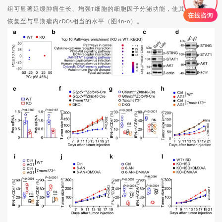
组可显著延缓肿瘤生长、增强
细胞的细胞因子分泌功能，使其免疫功能
T
恢复至与早期瘤内
相当的水平（图
）。
cDCs
4n-o