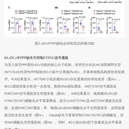
图
中
缺陷会抑制其抗肿瘤功能
3.cDCs
PPP
04.cDCs中PPP缺失可抑制STING信号通路
为深入探究
调控
功能的核心分子机制，本研究分别从
荷瘤野生型
PPP
cDCs
MC38
与
特异性
敲除
小鼠中分离瘤内
，开展单细胞高精度转录组测
(WT)
cDC
PPP
(KO)
cDCs
序。
结果显示，
与
小鼠的瘤内
存在显著的转录组差异（图
）。
PCA
WT
KO
cDCs
4a
通路富集分析进一步发现，胞质
感知通路、
信号通路及
KEGG
DNA
JAKSTAT
信号通路发生明显富集（图
）。
结果显示，晚期瘤内
的
PI3KAKT
4b
WB
cDCs
与
磷酸化水平显著降低，提示
及
通路活化受
STING
STAT1
cGASSTING
JAKSTAT
阻；反观
通路，早、晚期
的
磷酸化水平无明显差异，说明该通
PI3KAKT
cDCs
AKT
路活性未发生改变（图
）。
缺失可显著抑制
与
的磷酸化，但
4c
G6pdx
STING
STAT1
对
磷酸化无明显影响（图
）。同时，
小鼠
的
型干扰素表达水平显著
AKT
4d
KO
DC
I