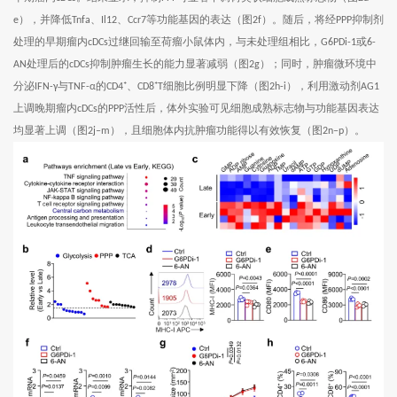
），并降低
、
、
等功能基因的表达（图
）。随后，将经
抑制剂
e
Tnfa
Il12
Ccr7
2f
PPP
处理的早期瘤内
过继回输至荷瘤小鼠体内，与未处理组相比，
或
cDCs
G6PDi-1
6-
处理后的
抑制肿瘤生长的能力显著减弱（图
）；同时，肿瘤微环境中
AN
cDCs
2g
分泌
与
的
、
细胞比例明显下降（图
），利用激动剂
IFN-γ
TNF-α
CD4⁺
CD8⁺T
2h-i
AG1
上调晚期瘤内
的
活性后，体外实验可见细胞成熟标志物与功能基因表达
cDCs
PPP
均显著上调（图
），且细胞体内抗肿瘤功能得以有效恢复（图
）。
2j–m
2n–p