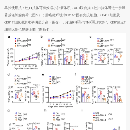
单独使用抗
抗体可有效缩小肿瘤体积，
联合抗
抗体可进一步显
PDL1
AG1
PDL1
著减轻肿瘤负荷（图
）；肿瘤微环境中
固有免疫细胞、
细胞及
6i
CD11c⁺
CD4⁺ T
细胞浸润水平明显升高（图
），分泌
与
的
、
效应
CD8⁺ T
6j
IFNγ
TNFα
CD4⁺
CD8⁺
T
细胞比例也显著上调（图
）。
6k-l