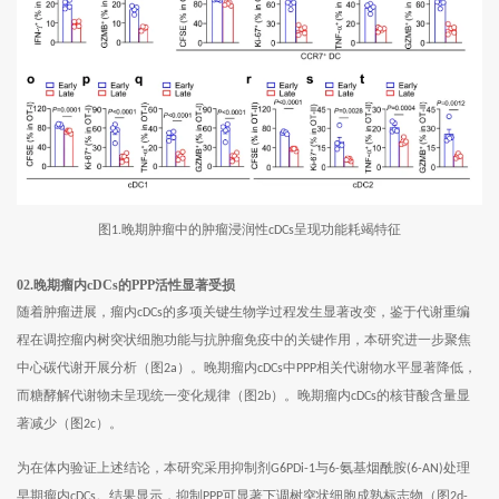
图
晚期肿瘤中的肿瘤浸润性
呈现功能耗竭特征
1.
cDCs
02.晚期瘤内
cDCs的PPP活性显著受损
随着肿瘤进展，瘤内
的多项关键生物学过程发生显著改变，鉴于代谢重编
cDCs
程在调控瘤内树突状细胞功能与抗肿瘤免疫中的关键作用，本研究进一步聚焦
中心碳代谢开展分析（图
）。晚期瘤内
中
相关代谢物水平显著降低，
2a
cDCs
PPP
而糖酵解代谢物未呈现统一变化规律（图
）。晚期瘤内
的核苷酸含量显
2b
cDCs
著减少（图
）。
2c
为在体内验证上述结论，本研究采用抑制剂
与
氨基烟酰胺
处理
G6PDi-1
6-
(6-AN)
早期瘤内
。结果显示，抑制
可显著下调树突状细胞成熟标志物（图
cDCs
PPP
2d-