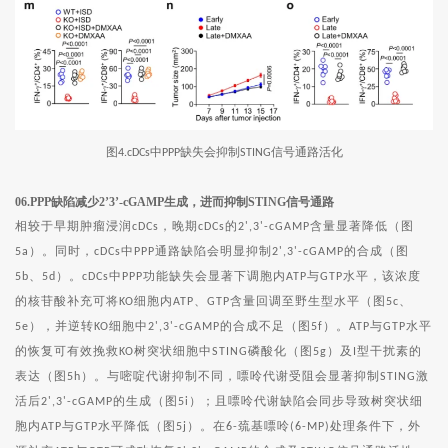
图
中
缺失会抑制
信号通路活化
4.cDCs
PPP
STING
06.PPP缺陷减少2’3’-cGAMP生成，进而抑制STING信号通路
相较于早期肿瘤浸润
，晚期
的
含量显著降低（图
cDCs
cDCs
2',3'-cGAMP
）。同时，
中
通路缺陷会明显抑制
的合成（图
5a
cDCs
PPP
2',3'-cGAMP
、
）。
中
功能缺失会显著下调胞内
与
水平，该浓度
5b
5d
cDCs
PPP
ATP
GTP
的核苷酸补充可将
细胞内
、
含量回调至野生型水平（图
、
KO
ATP
GTP
5c
），并逆转
细胞中
的合成不足（图
）。
与
水平
5e
KO
2',3'-cGAMP
5f
ATP
GTP
的恢复可有效挽救
树突状细胞中
磷酸化（图
）及
型干扰素的
KO
STING
5g
I
表达（图
）。与嘧啶代谢抑制不同，嘌呤代谢受阻会显著抑制
激
5h
STING
活后
的生成（图
）；且嘌呤代谢缺陷会同步导致树突状细
2',3'-cGAMP
5i
胞内
与
水平降低（图
）。在
巯基嘌呤
处理条件下，外
ATP
GTP
5j
6-
(6-MP)