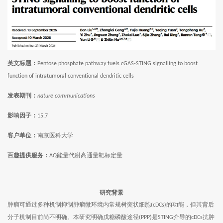
英文标题：
Pentose phosphate pathway fuels cGAS-STING signalling to boost
function of intratumoral conventional dendritic cells
发表期刊：
nature communications
影响因子：
15.7
客户单位：
南京医科大学
百趣提供服务：
能量代谢高通量靶标定量
AQ
研究背景
肿瘤可通过多种机制抑制肿瘤微环境内常规树突状细胞
的功能，但其背后
(cDCs)
分子机制目前尚不明确。本研究明确戊糖磷酸途径
是
介导的
抗肿
(PPP)
STING
cDCs