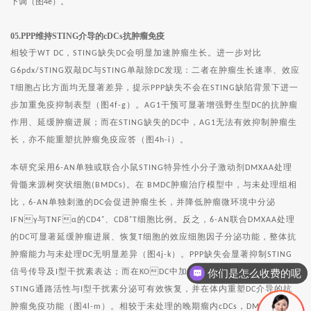
下调（图
）。
4e
05.PPP维持STING介导的cDCs抗肿瘤免疫
相较于
，
缺失
会明显加速肿瘤生长。进一步对比
WT DC
STING
DC
双敲
与
单敲除
发现：二者在肿瘤生长速率、效应
G6pdx/STING
DC
STING
DC
细胞占比方面均无显著差异，提示
缺失不会在
缺陷背景下进一
T
PPP
STING
步加重免疫抑制表型（图
）。
干预可显著增强野生型
的抗肿瘤
4f-g
AG1
DC
作用、延缓肿瘤进展；而在
缺失的
中，
无法有效抑制肿瘤生
STING
DC
AG1
长，亦不能重塑抗肿瘤免疫应答（图
）。
4h-i
本研究采用
单独或联合小鼠
特异性小分子激动剂
处理
6-AN
STING
DMXAA
骨髓来源树突状细胞
。在
肿瘤治疗模型中，与未处理组相
(BMDCs)
BMDC
比，
单独刺激的
会促进肿瘤生长，并降低肿瘤微环境中分泌
6-AN
DC
与
的
、
细胞比例。反之，
联合
处理
IFNγ
TNFα
CD4⁺
CD8⁺T
6-AN
DMXAA
的
可显著延缓肿瘤进展、恢复
细胞的效应细胞因子分泌功能，整体抗
DC
T
肿瘤能力与未处理
无明显差异（图
）。
缺失会显著抑制
DC
4j-k
PPP
STING
信号传导及
型干扰素表达；而在
中加入
刺激后，细胞体外
你们是怎么收费的呢
I
KODC
DMXAA
通路活性与
型干扰素分泌可有效恢复，并在体内重塑
介导的抗
STING
I
DC
肿瘤免疫功能（图
）。相较于未处理的晚期瘤内
，
干预
4l-m
cDCs
DMXAA