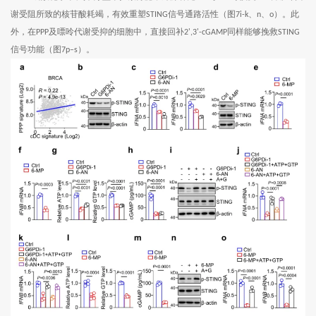
谢受阻所致的核苷酸耗竭，有效重塑
信号通路活性（图
、
、
）。此
STING
7i-k
n
o
外，在
及嘌呤代谢受抑的细胞中，直接回补
同样能够挽救
PPP
2',3'-cGAMP
STING
信号功能（图
）。
7p–s