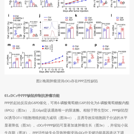
图
晚期肿瘤浸润
存在
活性缺陷
2.
cDCs
PPP
03.cDCs中PPP缺陷抑制抗肿瘤功能
的起始反应由
催化，可将
磷酸葡萄糖
转化为
磷酸葡萄糖酸内酯
PPP
G6PD
6-
(G6P)
6-
（图
），且
是该通路唯一的限速酶。相较于野生型
，
缺陷型
(6PGL)
3a
G6pd
DC
PPP
诱导
细胞增殖的能力减弱（图
），且诱导效应细胞因子分泌的水平
DC
OT-I T
3b-c
显著降低（图
）。
中
缺陷可显著加速肿瘤生长（图
），并缩短小鼠
3d
cDCs
PPP
3e
生存期（图
）。
活性缺失会导致肿瘤浸润
中关键功能基因表达下调
3f
PPP
cDCs