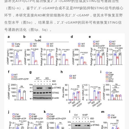
源补充
与
可成功恢复
的合成及
信号通路活性
ATP
GTP
2',3'-cGAMP
STING
（图
）。鉴于
合成不足是
缺陷抑制
信号的核心
5j–n
2',3'-cGAMP
PPP
STING
环节，本研究直接向
树突状细胞补充
，使其水平恢复至野
KO
2',3'-cGAMP
生型水平（图
）。结果显示，
的回补可有效恢复
信
5o
2',3'-cGAMP
STING
号通路的活化（图
、
）。
5p
5q