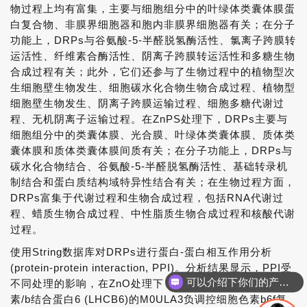
物过程上均有富集，主要与细胞组分中的叶绿体类囊体膜蛋
白复合物、非膜界细胞器和胞内非膜界细胞器有关；在分子
功能上，DRPs与谷氨酸-5-半醛脱氢酶活性、氯离子跨膜转
运活性、纤维素合酶活性、阴离子跨膜转运活性和多糖生物
合成过程有关；此外，它们还参与了生物过程中的植物型次
生细胞壁生物发生、细胞碳水化合物生物合成过程、植物型
细胞壁生物发生、阴离子跨膜运输过程、细胞多糖代谢过
程、无机阴离子运输过程。在ZnPS处理下，DRPs主要与
细胞组分中的类囊体膜、光合膜、叶绿体类囊体膜、质体类
囊体膜和质体类囊体膜间质有关；在分子功能上，DRPs与
碳水化合物结合、谷氨酸-5-半醛脱氢酶活性、基础转录机
制结合和蛋白质结构域特异性结合有关；在生物过程方面，
DRPs富集于代谢过程和生物合成过程，包括RNA代谢过
程、蜡质生物合成过程、中性脂质生物合成过程和核酸代谢
过程。
使用String数据库对DRPs进行蛋白-蛋白相互作用分析
(protein-protein interaction, PPI)。分析结果显示，PPI受
可以介绍下你们的产品么
不同处理的影响，在ZnO处理下，编码光采复合体II叶绿
素/b结合蛋白6 (LHCB6)的M0ULA3负调控细胞色素b6f复