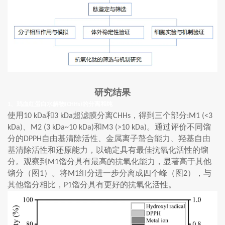
研究结果
、鸡血红蛋白水解物
的分离和纯
1
(CHHs)
使用
和
超滤膜分离
，得到三个部分
10 kDa
3 kDa
CHHs
:M1 (<3
、
和
。通过评价不同馏
kDa)
M2 (3 kDa~10 kDa)
M3 (>10 kDa)
分的
自由基清除活性、金属离子螯合能力、羟基自由
DPPH
基清除活性和还原能力，以确定具有最佳抗氧化活性的馏
分。观察到
馏分具有最高的抗氧化能力，显著高于其他
M1
馏分（图
）。将
组分进一步分离成四个峰（图
），与
1
M1
2
其他馏分相比，
馏分具有更好的抗氧化活性。
P1