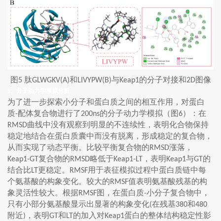
图
肽
和
与
的分子对接和
图像
5
GLWGKV(A)
LIVYPW(B)
Keap1
2D
、分子动力学模拟分析
5
为了进一步探索小分子和蛋白质之间的相互作用，对蛋白
质
配体复合物进行了
的分子动力学模拟（图
）：在
-
200ns
6
曲线中没有观察到明显的不连续性，表明化合物保持
RMSD
稳定地结合在蛋白质囊中而没有脱离，形成稳定的复合物，
从而实现了动态平衡。比较平衡复合物的
涨落，
RMSD
复合物的
略低于
，表明
与
的
Keap1-GT
RMSD
Keap1-LT
Keap1
GT
结合比
更稳定。
用于表征模拟过程中蛋白质链中每
LT
RMSF
个氨基酸的构象变化。较大的
值表明氨基酸残基的构
RMSF
象灵活性较大。根据
图，在蛋白质
小分子复合物中，
RMSF
-
只有小部分氨基酸显示出显著的构象变化
在残基
和
(
380
480
附近
，表明
和
的加入对
蛋白的整体结构稳定性影
)
GT
LT
Keap1