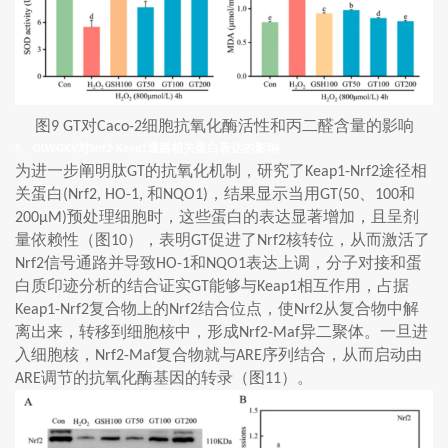
图
对
细胞抗氧化酶活性和丙二醛含量的影响
9 GT
Caco-2
、
对
通路相关蛋白表达的影响
9
GLWGKV
Nrf2-Keap1
为进一步阐明肽
的抗氧化机制，研究了
途径相
GT
Keap1-Nrf2
关蛋白
和
，结果显示当用
、
和
(Nrf2, HO-1,
NQO1)
GT(50
100
预处理细胞时，这些蛋白的表达显著增加，且呈剂
200μM)
量依赖性（图
），表明
促进了
核转位，从而激活了
10
GT
Nrf2
信号通路并导致
和
表达上调，分子对接和蛋
Nrf2
HO-1
NQO1
白质印迹分析的结合证实
能够与
相互作用，占据
GT
Keap1
复合物上的
结合位点，使
从复合物中解
Keap1-Nrf2
Nrf2
Nrf2
离出来，转移到细胞核中，形成
异二聚体。一旦进
Nrf2-Maf
入细胞核，
复合物就与
序列结合，从而启动由
Nrf2-Maf
ARE
调节的抗氧化酶基因的转录（图
）。
ARE
11