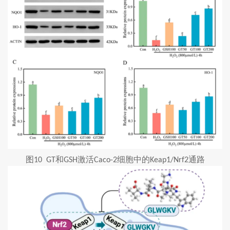
图
和
激活
细胞中的
通路
10 GT
GSH
Caco-2
Keap1/Nrf2