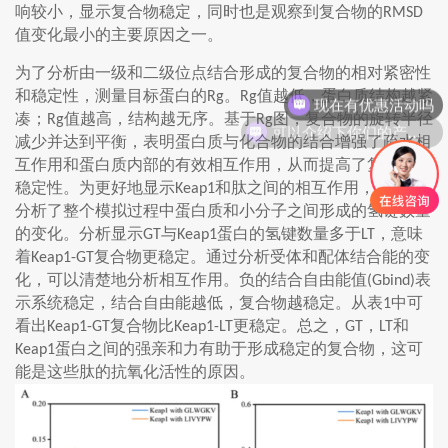
响较小，显示复合物稳定，同时也是观察到复合物的
RMSD
值变化最小的主要原因之一。
为了分析由一级和二级位点结合形成的复合物的相对紧密性
和稳定性，测量目标蛋白的
。
值越低，蛋白质结构越紧
Rg
Rg
可以介绍下你们的产品么
凑；
值越高，结构越无序。基于
图，复合物的旋转半径
Rg
Rg
减少并达到平衡，表明蛋白质与化合物的结合增强了疏水相
互作用和蛋白质内部的有效相互作用，从而提高了复合物的
稳定性。为更好地显示
和肽之间的相互作用，研究者
Keap1
分析了整个模拟过程中蛋白质和小分子之间形成的氢键数量
的变化。分析显示
与
蛋白的氢键数量多于
，意味
GT
Keap1
LT
着
复合物更稳定。通过分析受体和配体结合能的变
Keap1-GT
化，可以清楚地分析相互作用。负的结合自由能值
表
(Gbind)
示系统稳定，结合自由能越低，复合物越稳定。从表
中可
1
看出
复合物比
更稳定。总之，
，
和
Keap1-GT
Keap1-LT
GT
LT
蛋白之间的强亲和力有助于形成稳定的复合物，这可
Keap1
能是这些肽的抗氧化活性的原因。