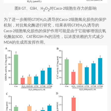
图
、
、
对
细胞生存力的影响
8 GT
GSH
H
O
Caco-2
2
2
、多肽对
诱导的
细胞抗氧化酶活性和丙二醛含量的影响
8
H₂O₂
Caco-2
为了进一步阐明
对
诱导的
细胞氧化损伤的保护
GT
H₂O₂
Caco-2
机制，对抗氧化酶进行研究，结果表明
对
诱导的
GT
H₂O₂
细胞氧化损伤的保护作用可能是由于它能够增强抗氧
Caco-2
化酶如
、
和
的活性，以浓度依赖的方式减少
SOD
CAT
GSH-Px
的生成而发挥作用。
MDA