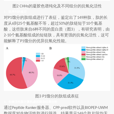
图
的凝胶色谱纯化及不同组分的抗氧化活性
2 CHHs
、肽序列的鉴定
2
对
馏分的肽组成进行了表征，鉴定出了
种肽，肽的长
P1
149
度从
到
个氨基酸不等，超过
的肽链短于
个氨基
6
25
50%
10
酸，这些肽来自
种不同的蛋白质（图
），有研究表明，由
6
3
个氨基酸组成的短链肽，具有更强的抗氧化活性，这可
2-10
能解释了
馏分的优异抗氧化性能。
P1
图
馏分的肽组成表征
3 P1
、生物活性肽计算机虚拟筛选结果分析
3
通过
服务器、
软件以及
Peptide Ranker
CPP-pred
BIOPEP-UWM
数据库对生物活性肽进行筛选。结果显示
个肽片段均无
149