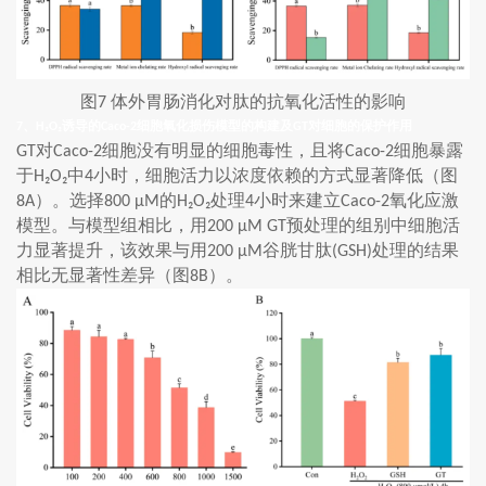
图
体外胃肠消化对肽的抗氧化活性的影响
7
、
诱导的
细胞氧化损伤模型的构建及
对细胞的保护作用
7
H₂O₂
Caco-2
GT
对
细胞没有明显的细胞毒性，且将
细胞暴露
GT
Caco-2
Caco-2
于
中
小时，细胞活力以浓度依赖的方式显著降低（图
H₂O₂
4
）。选择
的
处理
小时来建立
氧化应激
8A
800 μM
H₂O₂
4
Caco-2
模型。与模型组相比，用
预处理的组别中细胞活
200 μM GT
力显著提升，该效果与用
谷胱甘肽
处理的结果
200 μM
(GSH)
相比无显著性差异（图
）。
8B