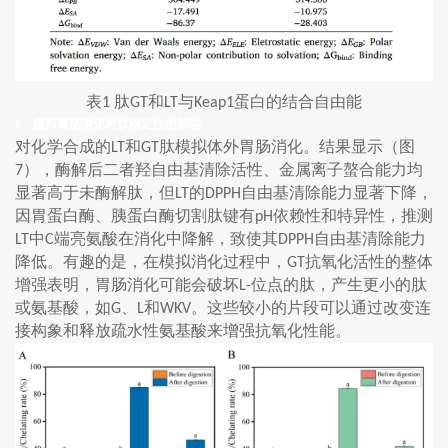
表
肽
和
与
蛋白的结合自由能
1
GT
LT
Keap1
、模拟胃肠消化对肽稳定性的影响
6
对化学合成的
和
肽模拟体外胃肠消化。结果显示（图
LT
GT
），酶解后二者羟自由基清除活性、金属离子螯合能力均
7
显著高于未酶解肽，但
的
自由基清除能力显著下降，
LT
DPPH
因胃蛋白酶、胰蛋白酶切割肽键有
依赖性和特异性，推测
pH
中
端亮氨酸在消化中降解，致使其
自由基清除能力
LT
C
DPPH
降低。有趣的是，在模拟消化过程中，
抗氧化活性的整体
GT
增强表明，胃肠消化可能会破坏
位点的肽，产生更小的肽
L-
或氨基酸，如
、
和
。这些较小的片段可以通过改变连
G
L
WKV
接构象和释放疏水性氨基酸来增强抗氧化性能。