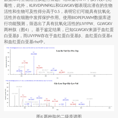
毒性，此外，
和
都表现出潜在的生物
KLRVDPVNFKLL
GLWGKV
活性和生物可及性得分高于
，表明它们可能具有抗氧化
0.5
活性并在细胞中发挥保护作用。使用
数据库进
BIOPEPUWM
行功能预测，筛选出了具有抗氧化活性的
、
LIVYPW
GLWGKV
两种肽（图
）。基于鉴定结果，已知
来源于血红蛋
4
GLWGKV
白亚基
，而
存在于血红蛋白亚基
、血红蛋白亚基
β
LIVYPW
β
ε
和血红蛋白亚基
中。
rho
图
两种肽的二级质谱图
4