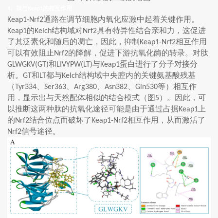
、肽与
的相互作用
4
Keap1
通路在调节细胞内氧化应激中起着关键作用。
Keap1-Nrf2
的
结构域对
具有特异性结合亲和力，这促进
Keap1
Kelch
Nrf2
了其泛素化和随后的凋亡，因此，抑制
相互作用
Keap1-Nrf2
可以有效阻止
的降解，促进下游抗氧化酶的转录。对肽
Nrf2
和
与
蛋白进行了分子对接分
GLWGKV(GT)
LIVYPW(LT)
Keap1
析。
和
都与
结构域中央腔内的关键氨基酸残基
GT
LT
Kelch
（
、
、
、
、
等）相互作
Tyr334
Ser363
Arg380
Asn382
Gln530
用，显示出与天然配体相似的结合模式（图
）。因此，可
5
以推断这两种肽的抗氧化途径可能是由于通过占据
上
Keap1
的
结合位点而破坏了
相互作用，从而激活了
Nrf2
Keap1-Nrf2
信号途径。
Nrf2