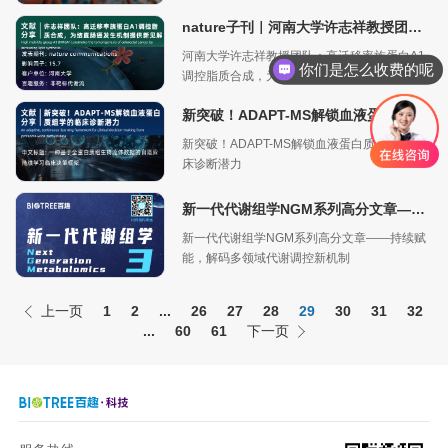
神经元连接！
nature子刊｜河南大学许志祥教授团队：高迁移率族蛋白A1调控脂质合成，为结直肠癌发生机制提供新见解
河南大学许志祥教授团队：高迁移率族蛋白A1
你们是怎么收费的呢
调控脂质合成，为结直肠癌发生机制提供新见
解
新突破！ADAPT-MS解锁血液蛋白质组学的临床诊断潜力
新突破！ADAPT-MS解锁血液蛋白质组学的临
床诊断潜力
新一代代谢组学NGM系列高分文章——持续赋能，解码多领域代谢调控新机制
新一代代谢组学NGM系列高分文章——持续赋
能，解码多领域代谢调控新机制
上一页
1
2
...
26
27
28
29
30
31
32
...
60
61
下一页