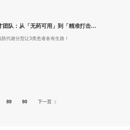
Hepatology | 南京鼓楼医院余德才团队：从「无药可用」到「精准打击」！肝癌脂肪代谢分型让3类患者各有生路！
脂肪代谢分型让3类患者各有生路！
89
90
下一页