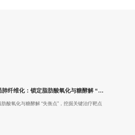
Adv. Sci.｜南医大倪春辉团队破局肺纤维化：锁定脂肪酸氧化与糖酵解 “失衡点”，挖掘关键治疗靶点
肪酸氧化与糖酵解 “失衡点”，挖掘关键治疗靶点