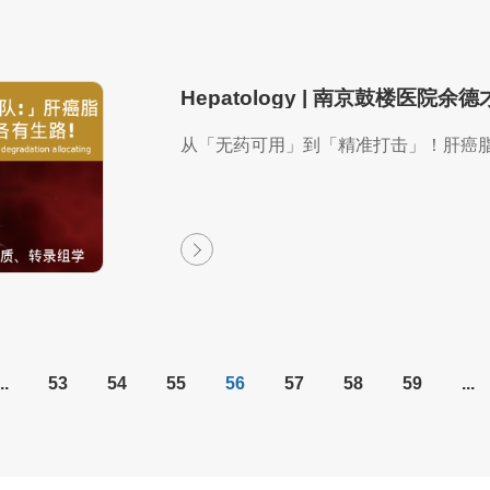
从「无药可用」到「精准打击」！肝癌
..
53
54
55
56
57
58
59
...