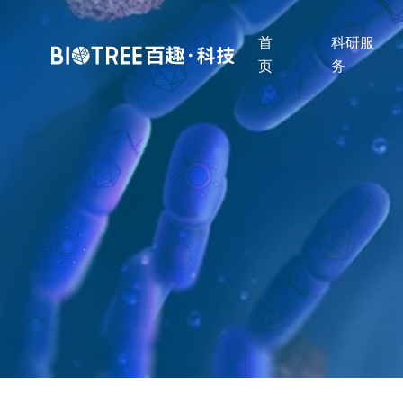
首
科研服
页
务