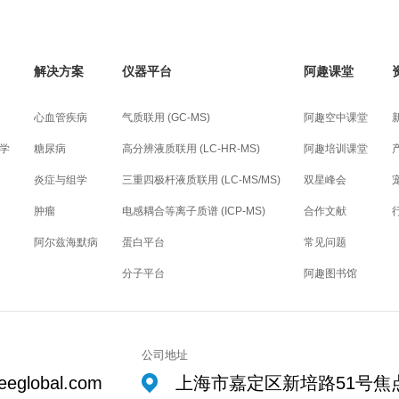
解决方案
仪器平台
阿趣课堂
心血管疾病
气质联用 (GC-MS)
阿趣空中课堂
学
糖尿病
高分辨液质联用 (LC-HR-MS)
阿趣培训课堂
炎症与组学
三重四极杆液质联用 (LC-MS/MS)
双星峰会
肿瘤
电感耦合等离子质谱 (ICP-MS)
合作文献
阿尔兹海默病
蛋白平台
常见问题
分子平台
阿趣图书馆
公司地址
eeglobal.com
上海市嘉定区新培路51号焦点